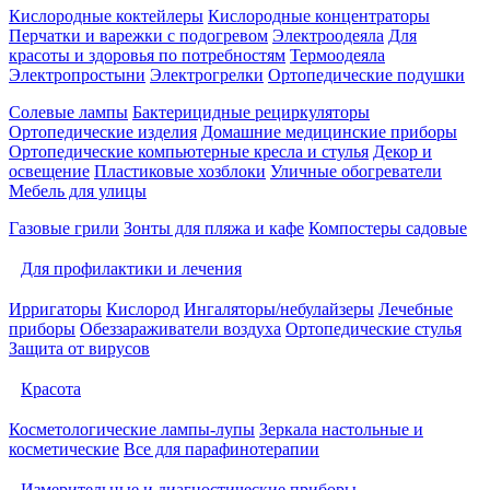
Кислородные коктейлеры
Кислородные концентраторы
Перчатки и варежки с подогревом
Электроодеяла
Для
красоты и здоровья по потребностям
Термоодеяла
Электропростыни
Электрогрелки
Ортопедические подушки
Солевые лампы
Бактерицидные рециркуляторы
Ортопедические изделия
Домашние медицинские приборы
Ортопедические компьютерные кресла и стулья
Декор и
освещение
Пластиковые хозблоки
Уличные обогреватели
Мебель для улицы
Газовые грили
Зонты для пляжа и кафе
Компостеры садовые
Для профилактики и лечения
Ирригаторы
Кислород
Ингаляторы/небулайзеры
Лечебные
приборы
Обеззараживатели воздуха
Ортопедические стулья
Защита от вирусов
Красота
Косметологические лампы-лупы
Зеркала настольные и
косметические
Все для парафинотерапии
Измерительные и диагностические приборы