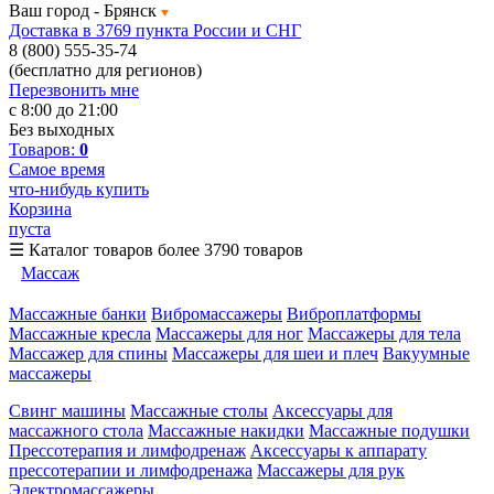
Ваш город -
Брянск
Доставка в 3769 пункта России и СНГ
8 (800) 555-35-74
(бесплатно для регионов)
Перезвонить мне
с 8:00 до 21:00
Без выходных
Товаров:
0
Самое время
что-нибудь купить
Корзина
пуста
☰
Каталог товаров
более 3790 товаров
Массаж
Массажные банки
Вибромассажеры
Виброплатформы
Массажные кресла
Массажеры для ног
Массажеры для тела
Массажер для спины
Массажеры для шеи и плеч
Вакуумные
массажеры
Свинг машины
Массажные столы
Аксессуары для
массажного стола
Массажные накидки
Массажные подушки
Прессотерапия и лимфодренаж
Аксессуары к аппарату
прессотерапии и лимфодренажа
Массажеры для рук
Электромассажеры