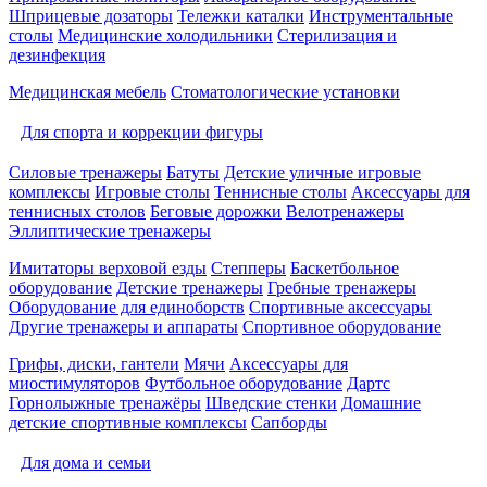
Шприцевые дозаторы
Тележки каталки
Инструментальные
столы
Медицинские холодильники
Стерилизация и
дезинфекция
Медицинская мебель
Стоматологические установки
Для спорта и коррекции фигуры
Силовые тренажеры
Батуты
Детские уличные игровые
комплексы
Игровые столы
Теннисные столы
Аксессуары для
теннисных столов
Беговые дорожки
Велотренажеры
Эллиптические тренажеры
Имитаторы верховой езды
Степперы
Баскетбольное
оборудование
Детские тренажеры
Гребные тренажеры
Оборудование для единоборств
Спортивные аксессуары
Другие тренажеры и аппараты
Спортивное оборудование
Грифы, диски, гантели
Мячи
Аксессуары для
миостимуляторов
Футбольное оборудование
Дартс
Горнолыжные тренажёры
Шведские стенки
Домашние
детские спортивные комплексы
Сапборды
Для дома и семьи