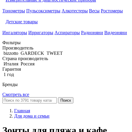
Тонометры
Пульсоксиметры
Алкотестеры
Весы
Ростомеры
Детские товары
Ингаляторы
Ирригаторы
Аспираторы
Радионяни
Видеоняни
Фильтры
Производитель
bizzotto
GARDECK
TWEET
Страна производитель
Италия
Россия
Гарантия
1 год
Бренды
Смотреть все
Поиск
Главная
Для дома и семьи
Зонты для пляжа и кафе