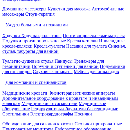
Домашние массажеры
Кушетки для массажа
Автомобильные
массажеры
Стоун-терапия
Уход за больными и пожилыми
Ходунки
Ходунки-роллаторы
Противопролежневые матрасы
Подушки противопролежневые
Кресла каталки
Инвалидные
кресла-коляски
Кресла-туалеты
Насадки для туалета
Сиденья,
стулья, табуреты для ванной
Туалетно-душевые стулья
Пандусы
Тренажеры для
реабилитации
Поручни и ступеньки для ванной
Подъемники
для инвалидов
Слуховые аппараты
Мебель для инвалидов
Для компаний и специалистов
Медицинские кровати
Физиотерапевтические аппараты
Дополнительное оборудование к кроватям и инвалидным
коляскам
Медицинские отсасыватели
Медицинское
оборудование
Рециркуляторы-облучатели бактерицидные
Светильники
Электрокардиографы
Носилки
Оборудование для салонов красоты
Столики прикроватные
Прикроватные мониторы
Лабораторное оборудование