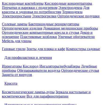
Кислородные коктейлеры
Кислородные концентраторы
Перчатки и варежки с подогревом
Электроодеяла
Для
красоты и здоровья по потребностям
Термоодеяла
Электропростыни
Электрогрелки
Ортопедические подушки
Солевые лампы
Бактерицидные рециркуляторы
Ортопедические изделия
Домашние медицинские приборы
Ортопедические компьютерные кресла и стулья
Декор и
освещение
Пластиковые хозблоки
Уличные обогреватели
Мебель для улицы
Газовые грили
Зонты для пляжа и кафе
Компостеры садовые
Для профилактики и лечения
Ирригаторы
Кислород
Ингаляторы/небулайзеры
Лечебные
приборы
Обеззараживатели воздуха
Ортопедические стулья
Защита от вирусов
Красота
Косметологические лампы-лупы
Зеркала настольные и
косметические
Все для парафинотерапии
Измерительные и диагностические приборы