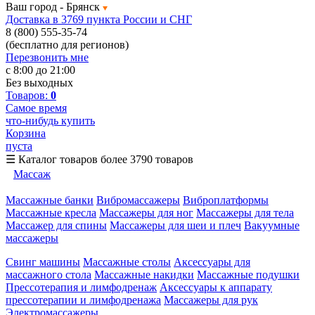
Ваш город -
Брянск
Доставка в 3769 пункта России и СНГ
8 (800) 555-35-74
(бесплатно для регионов)
Перезвонить мне
с 8:00 до 21:00
Без выходных
Товаров:
0
Самое время
что-нибудь купить
Корзина
пуста
☰
Каталог товаров
более 3790 товаров
Массаж
Массажные банки
Вибромассажеры
Виброплатформы
Массажные кресла
Массажеры для ног
Массажеры для тела
Массажер для спины
Массажеры для шеи и плеч
Вакуумные
массажеры
Свинг машины
Массажные столы
Аксессуары для
массажного стола
Массажные накидки
Массажные подушки
Прессотерапия и лимфодренаж
Аксессуары к аппарату
прессотерапии и лимфодренажа
Массажеры для рук
Электромассажеры