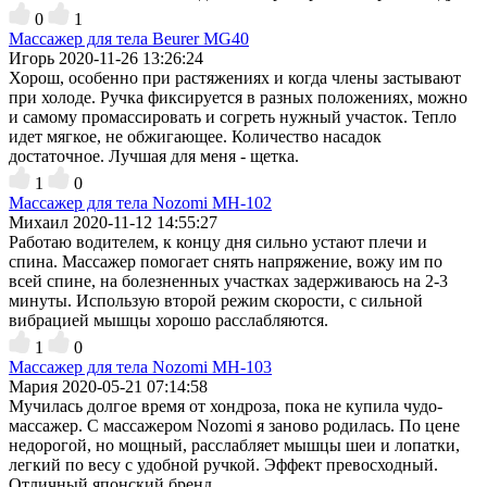
0
1
Массажер для тела Beurer MG40
Игорь
2020-11-26 13:26:24
Хорош, особенно при растяжениях и когда члены застывают
при холоде. Ручка фиксируется в разных положениях, можно
и самому промассировать и согреть нужный участок. Тепло
идет мягкое, не обжигающее. Количество насадок
достаточное. Лучшая для меня - щетка.
1
0
Массажер для тела Nozomi MH-102
Михаил
2020-11-12 14:55:27
Работаю водителем, к концу дня сильно устают плечи и
спина. Массажер помогает снять напряжение, вожу им по
всей спине, на болезненных участках задерживаюсь на 2-3
минуты. Использую второй режим скорости, с сильной
вибрацией мышцы хорошо расслабляются.
1
0
Массажер для тела Nozomi MH-103
Мария
2020-05-21 07:14:58
Мучилась долгое время от хондроза, пока не купила чудо-
массажер. С массажером Nozomi я заново родилась. По цене
недорогой, но мощный, расслабляет мышцы шеи и лопатки,
легкий по весу с удобной ручкой. Эффект превосходный.
Отличный японский бренд.