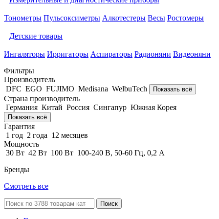
Тонометры
Пульсоксиметры
Алкотестеры
Весы
Ростомеры
Детские товары
Ингаляторы
Ирригаторы
Аспираторы
Радионяни
Видеоняни
Фильтры
Производитель
DFC
EGO
FUJIMO
Medisana
WelbuTech
Показать всё
Страна производитель
Германия
Китай
Россия
Сингапур
Южная Корея
Показать всё
Гарантия
1 год
2 года
12 месяцев
Мощность
30 Вт
42 Вт
100 Вт
100-240 В, 50-60 Гц, 0,2 А
Бренды
Смотреть все
Поиск