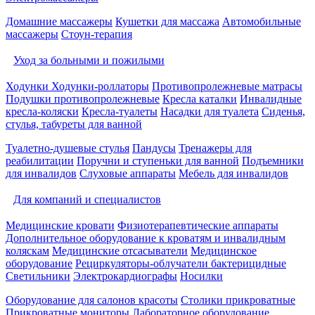
Домашние массажеры
Кушетки для массажа
Автомобильные
массажеры
Стоун-терапия
Уход за больными и пожилыми
Ходунки
Ходунки-роллаторы
Противопролежневые матрасы
Подушки противопролежневые
Кресла каталки
Инвалидные
кресла-коляски
Кресла-туалеты
Насадки для туалета
Сиденья,
стулья, табуреты для ванной
Туалетно-душевые стулья
Пандусы
Тренажеры для
реабилитации
Поручни и ступеньки для ванной
Подъемники
для инвалидов
Слуховые аппараты
Мебель для инвалидов
Для компаний и специалистов
Медицинские кровати
Физиотерапевтические аппараты
Дополнительное оборудование к кроватям и инвалидным
коляскам
Медицинские отсасыватели
Медицинское
оборудование
Рециркуляторы-облучатели бактерицидные
Светильники
Электрокардиографы
Носилки
Оборудование для салонов красоты
Столики прикроватные
Прикроватные мониторы
Лабораторное оборудование