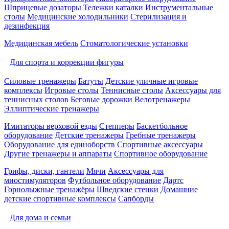
Шприцевые дозаторы
Тележки каталки
Инструментальные
столы
Медицинские холодильники
Стерилизация и
дезинфекция
Медицинская мебель
Стоматологические установки
Для спорта и коррекции фигуры
Силовые тренажеры
Батуты
Детские уличные игровые
комплексы
Игровые столы
Теннисные столы
Аксессуары для
теннисных столов
Беговые дорожки
Велотренажеры
Эллиптические тренажеры
Имитаторы верховой езды
Степперы
Баскетбольное
оборудование
Детские тренажеры
Гребные тренажеры
Оборудование для единоборств
Спортивные аксессуары
Другие тренажеры и аппараты
Спортивное оборудование
Грифы, диски, гантели
Мячи
Аксессуары для
миостимуляторов
Футбольное оборудование
Дартс
Горнолыжные тренажёры
Шведские стенки
Домашние
детские спортивные комплексы
Сапборды
Для дома и семьи