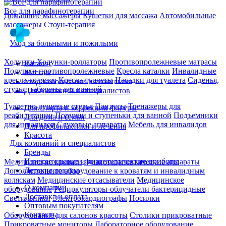
Все для парафинотерапии
Домашние массажеры
Кушетки для массажа
Автомобильные
массажеры
Стоун-терапия
Уход за больными и пожилыми
Ходунки
Ходунки-роллаторы
Противопролежневые матрасы
Каталог
Подушки противопролежневые
Кресла каталки
Инвалидные
Массаж
кресла-коляски
Кресла-туалеты
Насадки для туалета
Сиденья,
Уход за больными и пожилыми
стулья, табуреты для ванной
Для компаний и специалистов
Туалетно-душевые стулья
Пандусы
Тренажеры для
Для спорта и коррекции фигуры
реабилитации
Поручни и ступеньки для ванной
Подъемники
Для дома и семьи
для инвалидов
Слуховые аппараты
Мебель для инвалидов
Для профилактики и лечения
Красота
Для компаний и специалистов
Бренды
Измерительные и диагностические приборы
Медицинские кровати
Физиотерапевтические аппараты
Детские товары
Дополнительное оборудование к кроватям и инвалидным
коляскам
Медицинские отсасыватели
Медицинское
О компании
оборудование
Рециркуляторы-облучатели бактерицидные
Доставка и оплата
Светильники
Электрокардиографы
Носилки
Оптовым покупателям
Контакты
Оборудование для салонов красоты
Столики прикроватные
Прикроватные мониторы
Лабораторное оборудование