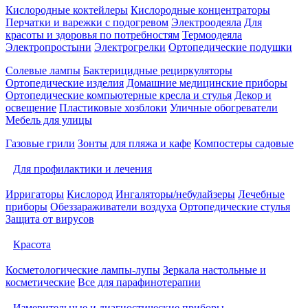
Кислородные коктейлеры
Кислородные концентраторы
Перчатки и варежки с подогревом
Электроодеяла
Для
красоты и здоровья по потребностям
Термоодеяла
Электропростыни
Электрогрелки
Ортопедические подушки
Солевые лампы
Бактерицидные рециркуляторы
Ортопедические изделия
Домашние медицинские приборы
Ортопедические компьютерные кресла и стулья
Декор и
освещение
Пластиковые хозблоки
Уличные обогреватели
Мебель для улицы
Газовые грили
Зонты для пляжа и кафе
Компостеры садовые
Для профилактики и лечения
Ирригаторы
Кислород
Ингаляторы/небулайзеры
Лечебные
приборы
Обеззараживатели воздуха
Ортопедические стулья
Защита от вирусов
Красота
Косметологические лампы-лупы
Зеркала настольные и
косметические
Все для парафинотерапии
Измерительные и диагностические приборы