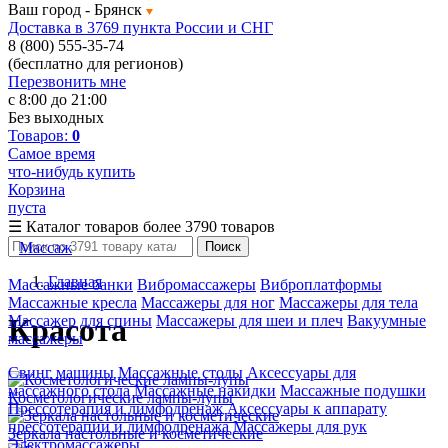
Ваш город -
Брянск
Доставка в 3769 пункта России и СНГ
8 (800) 555-35-74
(бесплатно для регионов)
Перезвонить мне
с 8:00 до 21:00
Без выходных
Товаров:
0
Самое время
что-нибудь купить
Корзина
пуста
☰
Каталог товаров
более 3790 товаров
Массаж
Поиск
Главная
Массажные банки
Вибромассажеры
Виброплатформы
Массажные кресла
Массажеры для ног
Массажеры для тела
Массажер для спины
Массажеры для шеи и плеч
Вакуумные
Красота
массажеры
Свинг машины
Массажные столы
Аксессуары для
массажного стола
Массажные накидки
Массажные подушки
Косметологические лампы-лупы
Прессотерапия и лимфодренаж
Аксессуары к аппарату
прессотерапии и лимфодренажа
Массажеры для рук
Зеркала настольные и косметические
Электромассажеры