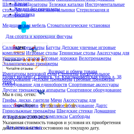
Кредит
Шприцевые дозаторы
Тележки каталки
Инструментальные
Кредит без переплаты
столы
Медицинские холодильники
Стерилизация и
Политика
дезинфекция
Медицинская мебель
Стоматологические установки
Для спорта и коррекции фигуры
Силовые тренажеры
Батуты
Детские уличные игровые
комплексы
Игровые столы
Теннисные столы
Аксессуары для
теннисных столов
Беговые дорожки
Велотренажеры
Эллиптические тренажеры
Возврат и обмен товара
Имитаторы верховой езды
Степперы
Баскетбольное
Пункт выдачи: г. Брянск, ул. Красноармейская улица д. 38
оборудование
Детские тренажеры
Гребные тренажеры
этаж 1
Оборудование для единоборств
Спортивные аксессуары
Другие тренажеры и аппараты
Спортивное оборудование
Мы в соц. сетях:
Грифы, диски, гантели
Мячи
Аксессуары для
миостимуляторов
Футбольное оборудование
Дартс
Горнолыжные тренажёры
Шведские стенки
Домашние
детские спортивные комплексы
Сапборды
© TopZdrav 2000-2026
Указанная стоимость товаров и условия их приобретения
Для дома и семьи
действительны по состоянию на текущую дату.