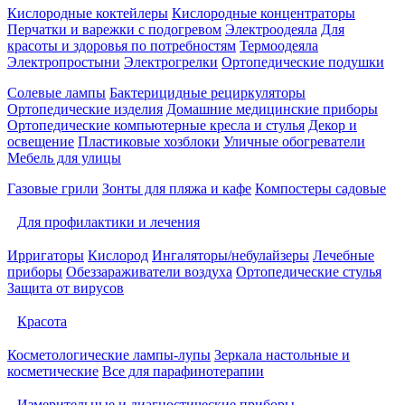
Кислородные коктейлеры
Кислородные концентраторы
Перчатки и варежки с подогревом
Электроодеяла
Для
красоты и здоровья по потребностям
Термоодеяла
Электропростыни
Электрогрелки
Ортопедические подушки
Солевые лампы
Бактерицидные рециркуляторы
Ортопедические изделия
Домашние медицинские приборы
Ортопедические компьютерные кресла и стулья
Декор и
освещение
Пластиковые хозблоки
Уличные обогреватели
Мебель для улицы
Газовые грили
Зонты для пляжа и кафе
Компостеры садовые
Для профилактики и лечения
Ирригаторы
Кислород
Ингаляторы/небулайзеры
Лечебные
приборы
Обеззараживатели воздуха
Ортопедические стулья
Защита от вирусов
Красота
Косметологические лампы-лупы
Зеркала настольные и
косметические
Все для парафинотерапии
Измерительные и диагностические приборы