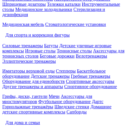
Шприцевые дозаторы
Тележки каталки
Инструментальные
столы
Медицинские холодильники
Стерилизация и
дезинфекция
Медицинская мебель
Стоматологические установки
Для спорта и коррекции фигуры
Силовые тренажеры
Батуты
Детские уличные игровые
комплексы
Игровые столы
Теннисные столы
Аксессуары для
теннисных столов
Беговые дорожки
Велотренажеры
Эллиптические тренажеры
Имитаторы верховой езды
Степперы
Баскетбольное
оборудование
Детские тренажеры
Гребные тренажеры
Оборудование для единоборств
Спортивные аксессуары
Другие тренажеры и аппараты
Спортивное оборудование
Грифы, диски, гантели
Мячи
Аксессуары для
миостимуляторов
Футбольное оборудование
Дартс
Горнолыжные тренажёры
Шведские стенки
Домашние
детские спортивные комплексы
Сапборды
Для дома и семьи