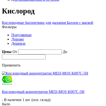
Кислород
Кислородные баллончики для дыхания
Баллон с маской
Фильтры
Популярные
Дороже
Дешевле
Цены
От
До
Применить
Кислородный концентратор MED-MOS К007С-5Н
- В наличии 1 шт. (осн. склад)
было