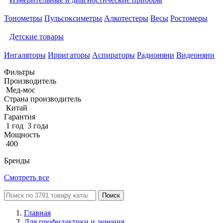
Тонометры
Пульсоксиметры
Алкотестеры
Весы
Ростомеры
Детские товары
Ингаляторы
Ирригаторы
Аспираторы
Радионяни
Видеоняни
Фильтры
Производитель
Мед-мос
Страна производитель
Китай
Гарантия
1 год
3 года
Мощность
400
Бренды
Смотреть все
Поиск
Главная
Для профилактики и лечения