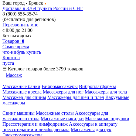
Ваш город -
Брянск
Доставка в 3769 пункта России и СНГ
8 (800) 555-35-74
(бесплатно для регионов)
Перезвонить мне
с 8:00 до 21:00
Без выходных
Товаров:
0
Самое время
что-нибудь купить
Корзина
пуста
☰
Каталог товаров
более 3790 товаров
Массаж
Массажные банки
Вибромассажеры
Виброплатформы
Массажные кресла
Массажеры для ног
Массажеры для тела
Массажер для спины
Массажеры для шеи и плеч
Вакуумные
массажеры
Свинг машины
Массажные столы
Аксессуары для
массажного стола
Массажные накидки
Массажные подушки
Прессотерапия и лимфодренаж
Аксессуары к аппарату
прессотерапии и лимфодренажа
Массажеры для рук
Электромассажеры