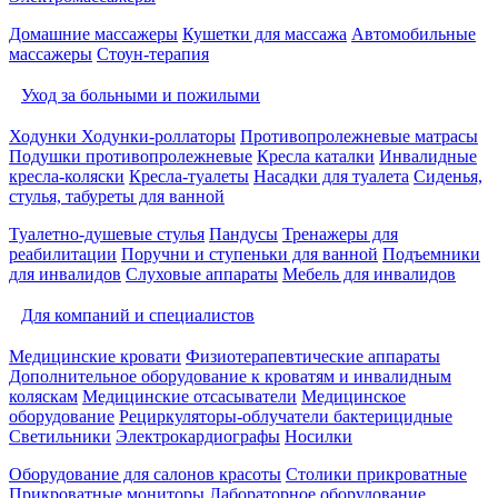
Домашние массажеры
Кушетки для массажа
Автомобильные
массажеры
Стоун-терапия
Уход за больными и пожилыми
Ходунки
Ходунки-роллаторы
Противопролежневые матрасы
Подушки противопролежневые
Кресла каталки
Инвалидные
кресла-коляски
Кресла-туалеты
Насадки для туалета
Сиденья,
стулья, табуреты для ванной
Туалетно-душевые стулья
Пандусы
Тренажеры для
реабилитации
Поручни и ступеньки для ванной
Подъемники
для инвалидов
Слуховые аппараты
Мебель для инвалидов
Для компаний и специалистов
Медицинские кровати
Физиотерапевтические аппараты
Дополнительное оборудование к кроватям и инвалидным
коляскам
Медицинские отсасыватели
Медицинское
оборудование
Рециркуляторы-облучатели бактерицидные
Светильники
Электрокардиографы
Носилки
Оборудование для салонов красоты
Столики прикроватные
Прикроватные мониторы
Лабораторное оборудование