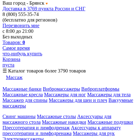
Ваш город -
Брянск
Доставка в 3769 пункта России и СНГ
8 (800) 555-35-74
(бесплатно для регионов)
Перезвонить мне
с 8:00 до 21:00
Без выходных
Товаров:
0
Самое время
что-нибудь купить
Корзина
пуста
☰
Каталог товаров
более 3790 товаров
Массаж
Массажные банки
Вибромассажеры
Виброплатформы
Массажные кресла
Массажеры для ног
Массажеры для тела
Массажер для спины
Массажеры для шеи и плеч
Вакуумные
массажеры
Свинг машины
Массажные столы
Аксессуары для
массажного стола
Массажные накидки
Массажные подушки
Прессотерапия и лимфодренаж
Аксессуары к аппарату
прессотерапии и лимфодренажа
Массажеры для рук
Электромассажеры