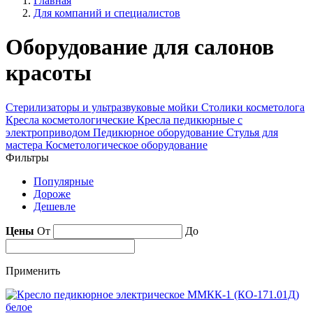
Главная
Для компаний и специалистов
Оборудование для салонов
красоты
Стерилизаторы и ультразвуковые мойки
Столики косметолога
Кресла косметологические
Кресла педикюрные с
электроприводом
Педикюрное оборудование
Стулья для
мастера
Косметологическое оборудование
Фильтры
Популярные
Дороже
Дешевле
Цены
От
До
Применить