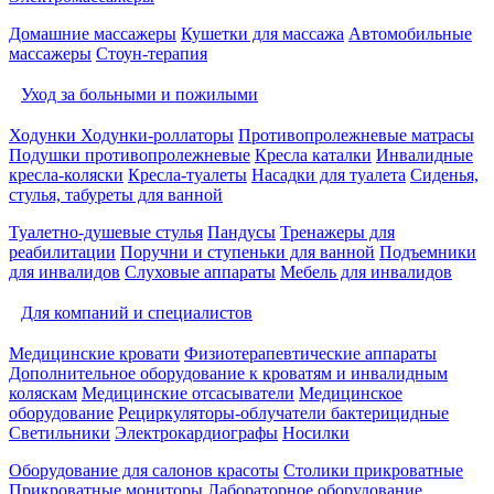
Домашние массажеры
Кушетки для массажа
Автомобильные
массажеры
Стоун-терапия
Уход за больными и пожилыми
Ходунки
Ходунки-роллаторы
Противопролежневые матрасы
Подушки противопролежневые
Кресла каталки
Инвалидные
кресла-коляски
Кресла-туалеты
Насадки для туалета
Сиденья,
стулья, табуреты для ванной
Туалетно-душевые стулья
Пандусы
Тренажеры для
реабилитации
Поручни и ступеньки для ванной
Подъемники
для инвалидов
Слуховые аппараты
Мебель для инвалидов
Для компаний и специалистов
Медицинские кровати
Физиотерапевтические аппараты
Дополнительное оборудование к кроватям и инвалидным
коляскам
Медицинские отсасыватели
Медицинское
оборудование
Рециркуляторы-облучатели бактерицидные
Светильники
Электрокардиографы
Носилки
Оборудование для салонов красоты
Столики прикроватные
Прикроватные мониторы
Лабораторное оборудование