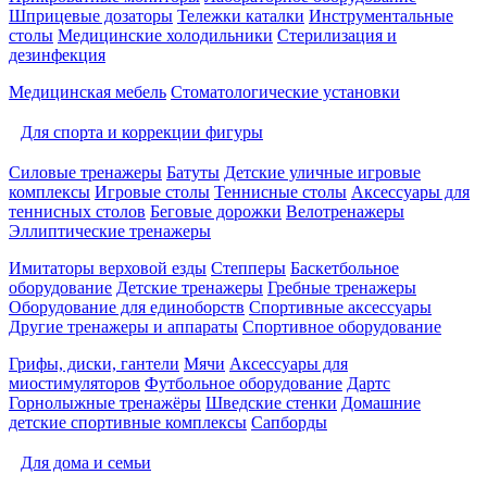
Шприцевые дозаторы
Тележки каталки
Инструментальные
столы
Медицинские холодильники
Стерилизация и
дезинфекция
Медицинская мебель
Стоматологические установки
Для спорта и коррекции фигуры
Силовые тренажеры
Батуты
Детские уличные игровые
комплексы
Игровые столы
Теннисные столы
Аксессуары для
теннисных столов
Беговые дорожки
Велотренажеры
Эллиптические тренажеры
Имитаторы верховой езды
Степперы
Баскетбольное
оборудование
Детские тренажеры
Гребные тренажеры
Оборудование для единоборств
Спортивные аксессуары
Другие тренажеры и аппараты
Спортивное оборудование
Грифы, диски, гантели
Мячи
Аксессуары для
миостимуляторов
Футбольное оборудование
Дартс
Горнолыжные тренажёры
Шведские стенки
Домашние
детские спортивные комплексы
Сапборды
Для дома и семьи