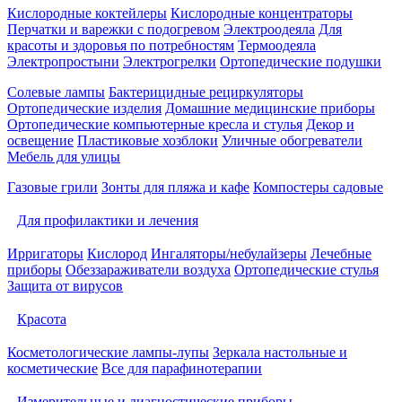
Кислородные коктейлеры
Кислородные концентраторы
Перчатки и варежки с подогревом
Электроодеяла
Для
красоты и здоровья по потребностям
Термоодеяла
Электропростыни
Электрогрелки
Ортопедические подушки
Солевые лампы
Бактерицидные рециркуляторы
Ортопедические изделия
Домашние медицинские приборы
Ортопедические компьютерные кресла и стулья
Декор и
освещение
Пластиковые хозблоки
Уличные обогреватели
Мебель для улицы
Газовые грили
Зонты для пляжа и кафе
Компостеры садовые
Для профилактики и лечения
Ирригаторы
Кислород
Ингаляторы/небулайзеры
Лечебные
приборы
Обеззараживатели воздуха
Ортопедические стулья
Защита от вирусов
Красота
Косметологические лампы-лупы
Зеркала настольные и
косметические
Все для парафинотерапии
Измерительные и диагностические приборы