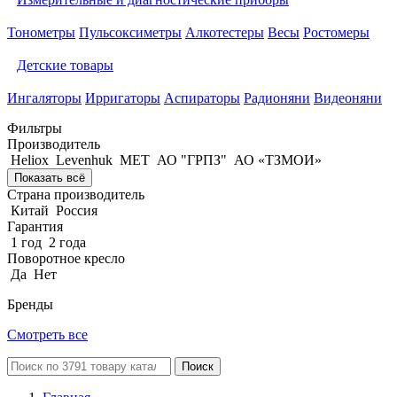
Тонометры
Пульсоксиметры
Алкотестеры
Весы
Ростомеры
Детские товары
Ингаляторы
Ирригаторы
Аспираторы
Радионяни
Видеоняни
Фильтры
Производитель
Heliox
Levenhuk
MET
АО "ГРПЗ"
АО «ТЗМОИ»
Показать всё
Страна производитель
Китай
Россия
Гарантия
1 год
2 года
Поворотное кресло
Да
Нет
Бренды
Смотреть все
Поиск